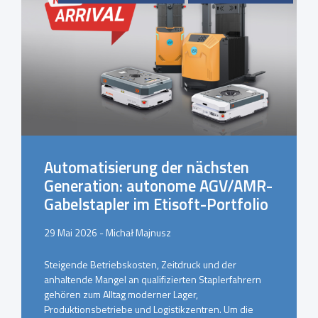
Automatisierung der nächsten
Generation: autonome AGV/AMR-
Gabelstapler im Etisoft-Portfolio
29 Mai 2026 - Michał Majnusz
Steigende Betriebskosten, Zeitdruck und der
anhaltende Mangel an qualifizierten Staplerfahrern
gehören zum Alltag moderner Lager,
Produktionsbetriebe und Logistikzentren. Um die