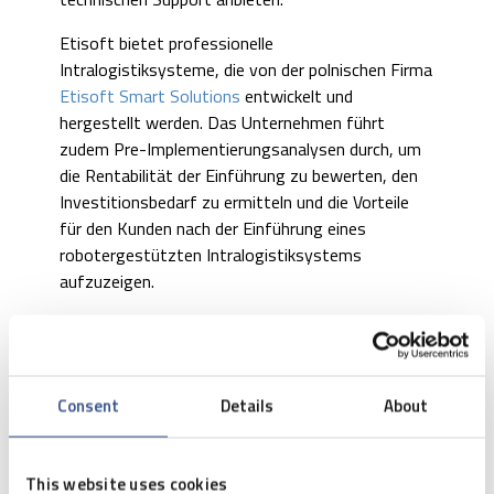
Etisoft bietet professionelle
Intralogistiksysteme, die von der polnischen Firma
Etisoft Smart Solutions
entwickelt und
hergestellt werden. Das Unternehmen führt
zudem Pre-Implementierungsanalysen durch, um
die Rentabilität der Einführung zu bewerten, den
Investitionsbedarf zu ermitteln und die Vorteile
für den Kunden nach der Einführung eines
robotergestützten Intralogistiksystems
aufzuzeigen.
Etisoft Smart Solutions (ESS) bietet zudem die
Möglichkeit zur langfristigen Miete von
AGV/AMR-Geräten, was eine attraktive
Alternative für Unternehmen sein kann, die noch
Consent
Details
About
nicht bereit für eine große Einmalinvestition sind.
Interessieren Sie sich für
This website uses cookies